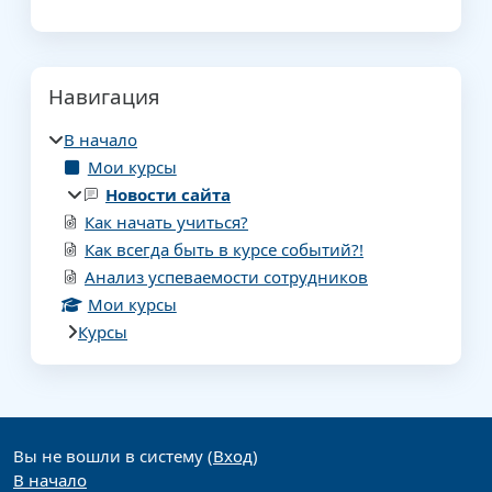
Блоки
Пропустить Навигация
Навигация
В начало
Мои курсы
Новости сайта
Как начать учиться?
Как всегда быть в курсе событий?!
Анализ успеваемости сотрудников
Мои курсы
Курсы
Дополнительные блоки
Вы не вошли в систему (
Вход
)
В начало