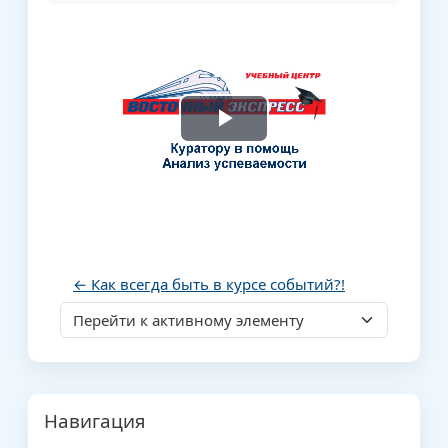
Воспроизвести
видео
← Как всегда быть в курсе событий?!
Перейти к активному элементу
Блоки
Пропустить Навигация
Навигация