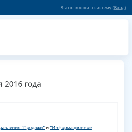
Вы не вошли в систему (
Вход
)
я 2016 года
равления "Продажи"
и
"Информационное