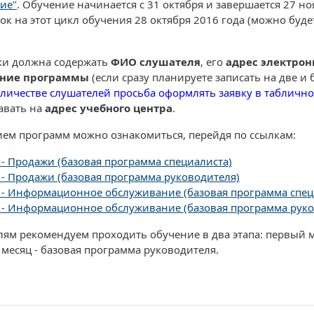
ие"
. Обучение начинается с 31 октября и завершается 27 н
ок на этот цикл обучения 28 октября 2016 года (можно буд
ки должна содержать
ФИО слушателя
, его
адрес электрон
ние программы
(если сразу планируете записать на две и
личестве слушателей просьба оформлять заявку в табличн
авать на
адрес учебного центра
.
ием программ можно ознакомиться, перейдя по ссылкам:
 - Продажи (базовая программа специалиста)
 - Продажи (базовая программа руководителя)
 - Информационное обслуживание (базовая программа спец
 - Информационное обслуживание (базовая программа руко
ям рекомендуем проходить обучение в два этапа: первый ме
месяц - базовая программа руководителя.