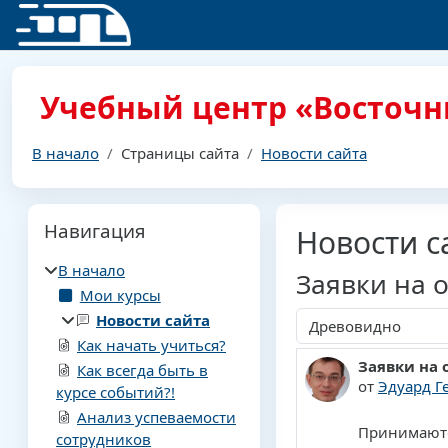
Перейти к основному содержанию
Учебный центр «Восточн
В начало
Страницы сайта
Новости сайта
Блоки
Пропустить Навигация
Навигация
Новости с
В начало
Заявки на о
Мои курсы
Новости сайта
Режим отображения
Как начать учиться?
Заявки на 
Количество 
Как всегда быть в
от
Эдуард Г
курсе событий?!
Анализ успеваемости
Принимаютс
сотрудников