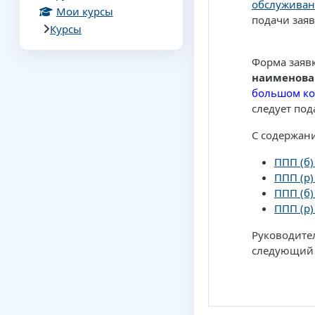
обслуживан
Мои курсы
подачи заяв
Курсы
Форма заяв
наименова
большом ко
следует под
С содержан
ППП (б)
ППП (р)
ППП (б)
ППП (р)
Руководител
следующий 