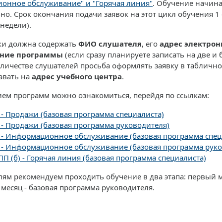
онное обслуживание" и "Горячая линия"
. Обучение начинае
о. Срок окончания подачи заявок на этот цикл обучения 1 
недели).
ки должна содержать
ФИО слушателя
, его
адрес электрон
ние программы
(если сразу планируете записать на две и
личестве слушателей просьба оформлять заявку в таблично
авать на
адрес учебного центра
.
ием программ можно ознакомиться, перейдя по ссылкам:
 - Продажи (базовая программа специалиста)
 - Продажи (базовая программа руководителя)
 - Информационное обслуживание (базовая программа спец
 - Информационное обслуживание (базовая программа руко
П (б) - Горячая линия (базовая программа специалиста)
ям рекомендуем проходить обучение в два этапа: первый ме
месяц - базовая программа руководителя.