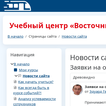
Перейти к основному содержанию
Учебный центр «Восточн
В начало
Страницы сайта
Новости сайта
Блоки
Пропустить Навигация
Навигация
Новости с
В начало
Заявки на о
Мои курсы
Новости сайта
Режим отображения
Как начать учиться?
Заявки на 
Количество 
Как всегда быть в
от
Эдуард Г
курсе событий?!
Анализ успеваемости
Принимаютс
сотрудников