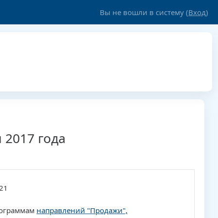
Вы не вошли в систему (
Вход
)
 2017 года
:21
рограммам
направлений "Продажи",