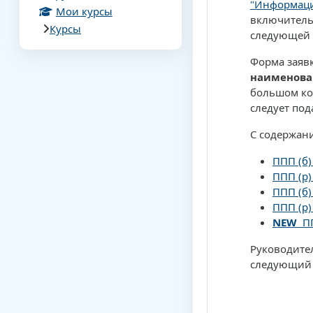
"Информаци
Мои курсы
включительн
Курсы
следующей 
Форма заяв
наименова
большом ко
следует под
С содержан
ППП (б)
ППП (р)
ППП (б)
ППП (р)
NEW
ПП
Руководител
следующий 