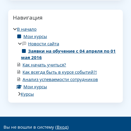
Блоки
Пропустить Навигация
Навигация
В начало
Мои курсы
Новости сайта
Заявки на обучение с 04 апреля по 01
мая 2016
Как начать учиться?
Как всегда быть в курсе событий?!
Анализ успеваемости сотрудников
Мои курсы
Курсы
Дополнительные блоки
Вы не вошли в систему (
Вход
)