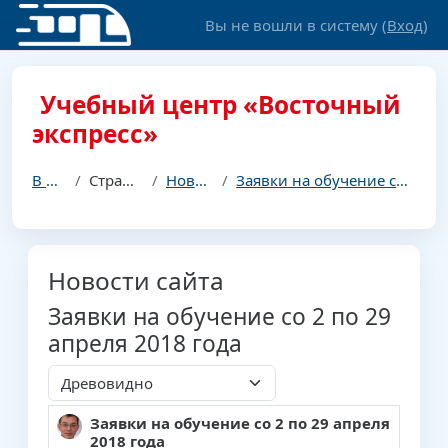
Перейти к основному содержанию
Вы не вошли в систему (
Вход
)
Учебный центр «Восточный
экспресс»
В начало
Страницы сайта
Новости сайта
Заявки на обучение со 2 по 29 апреля 2018 года
Новости сайта
Заявки на обучение со 2 по 29
апреля 2018 года
Режим отображения
Заявки на обучение со 2 по 29 апреля
Количество ответов: 0
2018 года