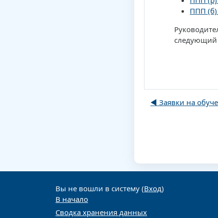
ППП (р)
ППП (б)
Руководител
следующий 
◀︎ Заявки на обуче
Вы не вошли в систему (
Вход
)
В начало
Сводка хранения данных