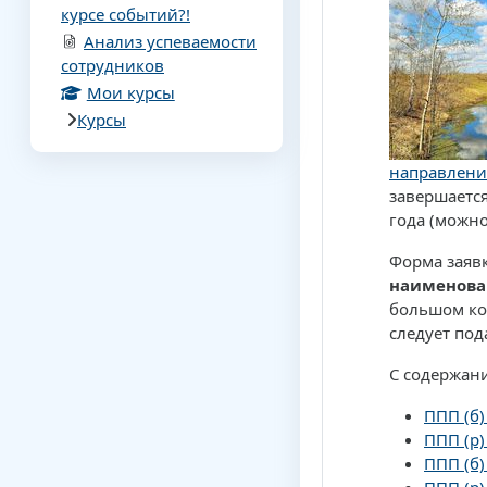
курсе событий?!
Анализ успеваемости
сотрудников
Мои курсы
Курсы
направлени
завершается
года (можно
Форма заяв
наименова
большом ко
следует под
С содержан
ППП (б)
ППП (р)
ППП (б)