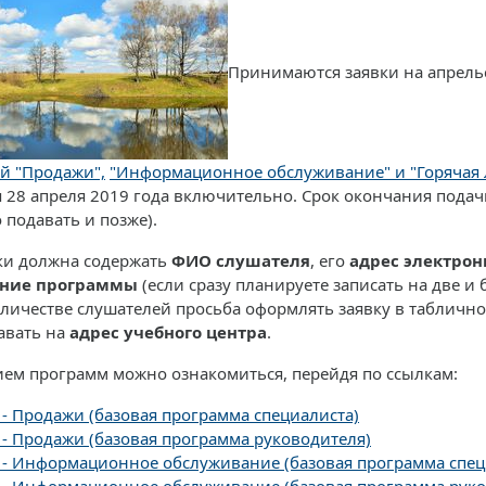
Принимаются заявки на апрель
й "Продажи",
"Информационное обслуживание" и "Горячая
 28 апреля 2019 года включительно. Срок окончания подачи
 подавать и позже).
ки должна содержать
ФИО слушателя
, его
адрес электрон
ние программы
(если сразу планируете записать на две и
личестве слушателей просьба оформлять заявку в таблично
авать на
адрес учебного центра
.
ием программ можно ознакомиться, перейдя по ссылкам:
 - Продажи (базовая программа специалиста)
 - Продажи (базовая программа руководителя)
 - Информационное обслуживание (базовая программа спец