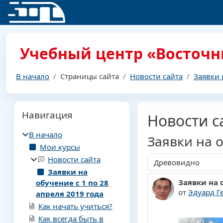
Перейти к основному содержанию
Учебный центр «Восточн
В начало
Страницы сайта
Новости сайта
Заявки 
Блоки
Пропустить Навигация
Навигация
Новости с
В начало
Заявки на о
Мои курсы
Новости сайта
Режим отображения
Заявки на
Заявки на 
обучение с 1 по 28
Количество 
от
Эдуард Г
апреля 2019 года
Как начать учиться?
Как всегда быть в