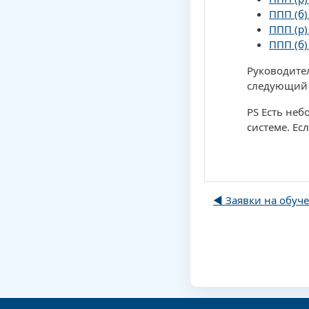
ППП (б)
ППП (р)
ППП (б)
Руководител
следующий 
PS Есть неб
системе. Ес
◀︎ Заявки на обуче