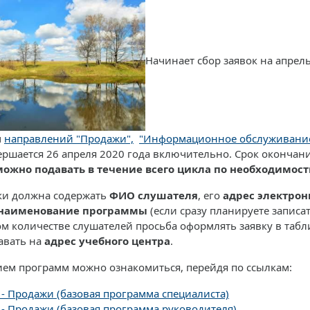
Начинает сбор заявок на апрел
м
направлений "Продажи",
"Информационное обслуживание"
ершается 26 апреля 2020 года включительно. Срок окончани
можно подавать в течение всего цикла по необходимос
ки должна содержать
ФИО слушателя
, его
адрес электрон
наименование программы
(если сразу планируете записат
м количестве слушателей просьба оформлять заявку в табл
авать на
адрес учебного центра
.
ием программ можно ознакомиться, перейдя по ссылкам:
 - Продажи (базовая программа специалиста)
 - Продажи (базовая программа руководителя)