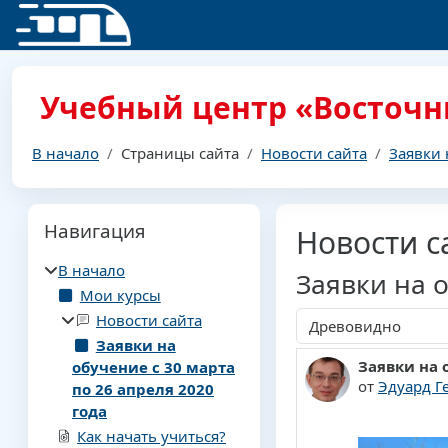
Перейти к основному содержанию
Учебный центр «Восточн
В начало
Страницы сайта
Новости сайта
Заявки 
Блоки
Пропустить Навигация
Навигация
Новости с
В начало
Заявки на о
Мои курсы
Новости сайта
Режим отображения
Заявки на
Заявки на 
обучение с 30 марта
Количество 
от
Эдуард Г
по 26 апреля 2020
года
Как начать учиться?