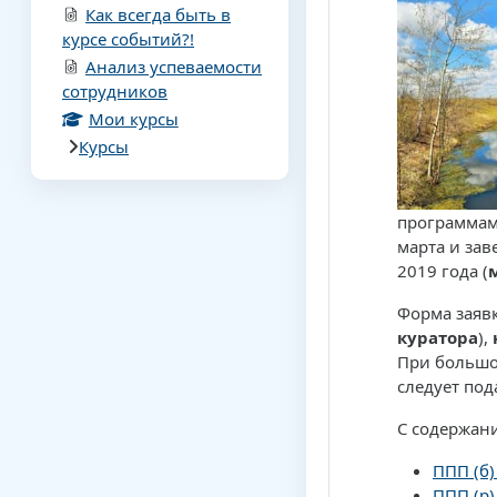
Как всегда быть в
курсе событий?!
Анализ успеваемости
сотрудников
Мои курсы
Курсы
программа
марта и зав
2019 года (
Форма заяв
куратора
),
При большо
следует под
С содержан
ППП (б)
ППП (р)