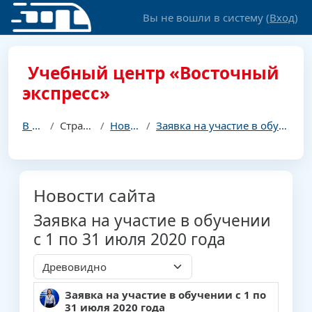
Перейти к основному содержанию
Вы не вошли в систему (
Вход
)
Учебный центр «Восточный
экспресс»
В начало
Страницы сайта
Новости сайта
Заявка на участие в обучении с 1 по 31 июля 2020 года
Новости сайта
Заявка на участие в обучении
с 1 по 31 июля 2020 года
Режим отображения
Заявка на участие в обучении с 1 по
Количество ответов: 0
31 июля 2020 года